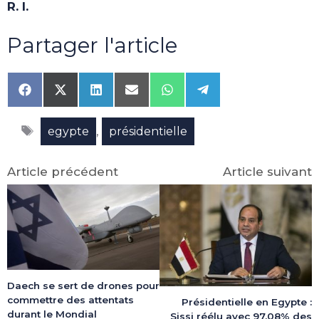
R. I.
Partager l'article
Share
Share
Share
Share
Share
Share
on
on
on
on
on
on
Facebook
X
LinkedIn
Email
WhatsApp
Telegram
Étiquettes
(Twitter)
,
egypte
présidentielle
Article précédent
Article suivant
Daech se sert de drones pour
commettre des attentats
Présidentielle en Egypte :
durant le Mondial
Sissi réélu avec 97,08% des