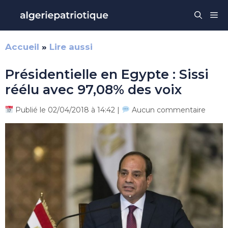
Aller
Me
au
contenu
Accueil
»
Lire aussi
Présidentielle en Egypte : Sissi
réélu avec 97,08% des voix
Publié le 02/04/2018 à 14:42 |
Aucun commentaire