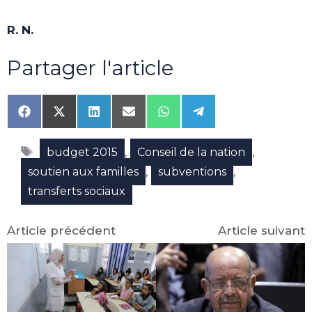
R. N.
Partager l'article
Share
Share
Share
Share
Share
Share
on
on
on
on
on
on
Facebook
X
LinkedIn
Email
WhatsApp
Telegram
Étiquettes
(Twitter)
,
,
budget 2015
Conseil de la nation
,
,
soutien aux familles
subventions
transferts sociaux
Article précédent
Article suivant