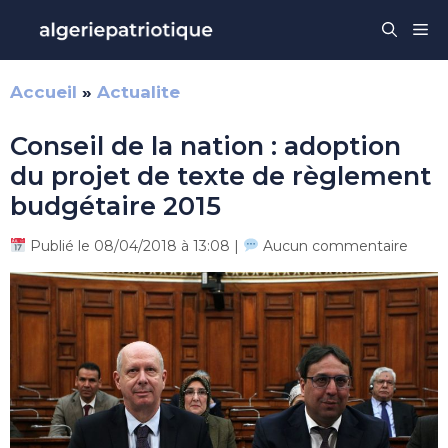
Aller
Me
au
contenu
Accueil
»
Actualite
Conseil de la nation : adoption
du projet de texte de règlement
budgétaire 2015
Publié le 08/04/2018 à 13:08 |
Aucun commentaire