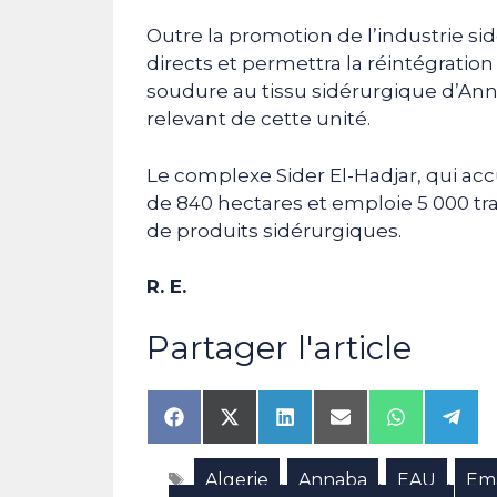
Outre la promotion de l’industrie si
directs et permettra la réintégration
soudure au tissu sidérurgique d’Anna
relevant de cette unité.
Le complexe Sider El-Hadjar, qui acc
de 840 hectares et emploie 5 000 tra
de produits sidérurgiques.
R. E.
Partager l'article
Share
Share
Share
Share
Share
Shar
on
on
on
on
on
on
Facebook
X
LinkedIn
Email
WhatsAp
Tele
Étiquettes
Algerie
Annaba
EAU
Ema
(Twitter)
,
,
,