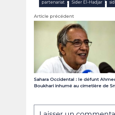
partenariat
Sider El-Hadjar
si
,
,
Article précédent
Sahara Occidental : le défunt Ahme
Boukhari inhumé au cimetière de S
Laisser un commenta