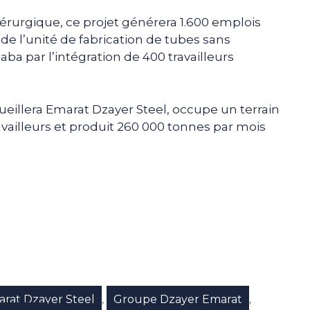
dérurgique, ce projet générera 1.600 emplois
 de l’unité de fabrication de tubes sans
ba par l’intégration de 400 travailleurs
ueillera Emarat Dzayer Steel, occupe un terrain
vailleurs et produit 260 000 tonnes par mois
e
p
gram
rat Dzayer Steel
Groupe Dzayer Emarat
,
,