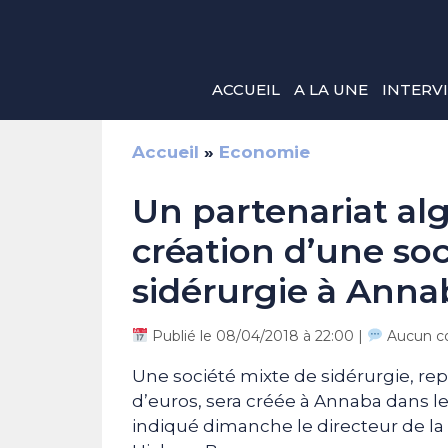
Aller
au
contenu
ACCUEIL
A LA UNE
INTERV
Accueil
»
Economie
Un partenariat alg
création d’une so
sidérurgie à Anna
Publié le 08/04/2018 à 22:00 |
Aucun c
Une société mixte de sidérurgie, rep
d’euros, sera créée à Annaba dans le
indiqué dimanche le directeur de l