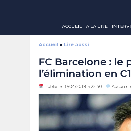
Aller
au
contenu
ACCUEIL
A LA UNE
INTERV
Accueil
»
Lire aussi
FC Barcelone : le 
l’élimination en C
Publié le 10/04/2018 à 22:40 |
Aucun co