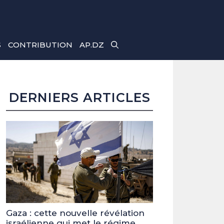
S
CONTRIBUTION
AP.DZ
DERNIERS ARTICLES
Gaza : cette nouvelle révélation
israélienne qui met le régime