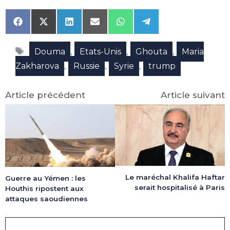
Share
Share
Share
Share
Share
Share
on
on
on
on
on
on
Facebook
X
LinkedIn
Email
WhatsApp
Telegram
Étiquettes
(Twitter)
,
,
,
Douma
Etats-Unis
Ghouta
Maria
,
,
,
Zakharova
Russie
Syrie
trump
Article précédent
Article suivant
Le maréchal Khalifa Haftar
Guerre au Yémen : les
serait hospitalisé à Paris
Houthis ripostent aux
attaques saoudiennes