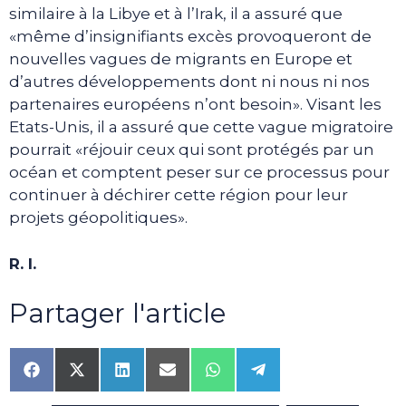
similaire à la Libye et à l’Irak, il a assuré que
«même d’insignifiants excès provoqueront de
nouvelles vagues de migrants en Europe et
d’autres développements dont ni nous ni nos
partenaires européens n’ont besoin». Visant les
Etats-Unis, il a assuré que cette vague migratoire
pourrait «réjouir ceux qui sont protégés par un
océan et comptent peser sur ce processus pour
continuer à déchirer cette région pour leur
projets géopolitiques».
R. I.
Partager l'article
Share
Share
Share
Share
Share
Share
on
on
on
on
on
on