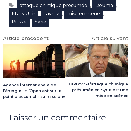
Facebook
X
LinkedIn
Email
WhatsApp
Telegram
Étiquettes
(Twitter)
,
,
attaque chimique présumée
Douma
,
,
,
Etats-Unis
Lavrov
mise en scène
,
Russie
Syrie
Article précédent
Article suivant
Lavrov : «L’attaque chimique
Agence internationale de
présumée en Syrie est une
l’énergie : «L’Opep est sur le
mise en scène»
point d’accomplir sa mission»
Laisser un commentaire