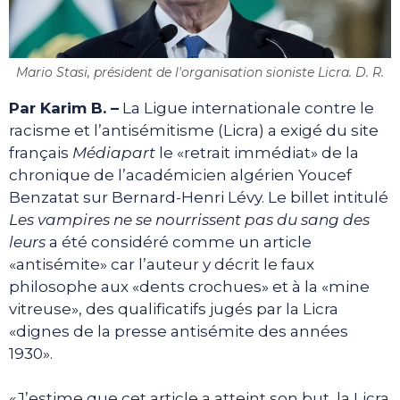
Mario Stasi, président de l'organisation sioniste Licra. D. R.
Par Karim B. –
La Ligue internationale contre le
racisme et l’antisémitisme (Licra) a exigé du site
français
Médiapart
le «retrait immédiat» de la
chronique de l’académicien algérien Youcef
Benzatat sur Bernard-Henri Lévy. Le billet intitulé
Les vampires ne se nourrissent pas du sang des
leurs
a été considéré comme un article
«antisémite» car l’auteur y décrit le faux
philosophe aux «dents crochues» et à la «mine
vitreuse», des qualificatifs jugés par la Licra
«dignes de la presse antisémite des années
1930».
«J’estime que cet article a atteint son but, la Licra