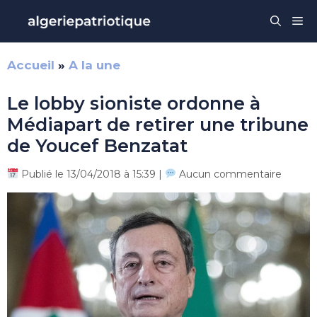
Aller
Me
au
contenu
Accueil
»
A la une
Le lobby sioniste ordonne à
Médiapart de retirer une tribune
de Youcef Benzatat
Publié le 13/04/2018 à 15:39 |
Aucun commentaire