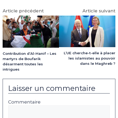
Facebook
X
LinkedIn
Email
WhatsApp
Telegram
(Twitter)
Article précédent
Article suivant
L’UE cherche-t-elle à placer
Contribution d’Al-Hanif – Les
les islamistes au pouvoir
martyrs de Boufarik
dans le Maghreb ?
désarment toutes les
intrigues
Laisser un commentaire
Commentaire