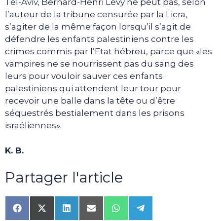
Tel-Aviv, Bernard-Henri Lévy ne peut pas, selon
l’auteur de la tribune censurée par la Licra,
s’agiter de la même façon lorsqu’il s’agit de
défendre les enfants palestiniens contre les
crimes commis par l’Etat hébreu, parce que «les
vampires ne se nourrissent pas du sang des
leurs pour vouloir sauver ces enfants
palestiniens qui attendent leur tour pour
recevoir une balle dans la tête ou d’être
séquestrés bestialement dans les prisons
israéliennes».
K. B.
Partager l'article
Share
Share
Share
Share
Share
Share
on
on
on
on
on
on