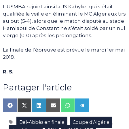
L’USMBA rejoint ainsi la JS Kabylie, qui s’était
qualifiée la veille en éliminant le MC Alger aux tirs
au but (5-4), alors que le match disputé au stade
Hamlaoui de Constantine s’était soldé par un nul
vierge (0-0) après les prolongations.
La finale de l’épreuve est prévue le mardi 1er mai
2018.
R. S.
Partager l'article
Share
Share
Share
Share
Share
Share
on
on
on
on
on
on
Facebook
X
LinkedIn
Email
WhatsApp
Telegram
Étiquettes
(Twitter)
,
,
Bel-Abbès en finale
Coupe d'Algérie