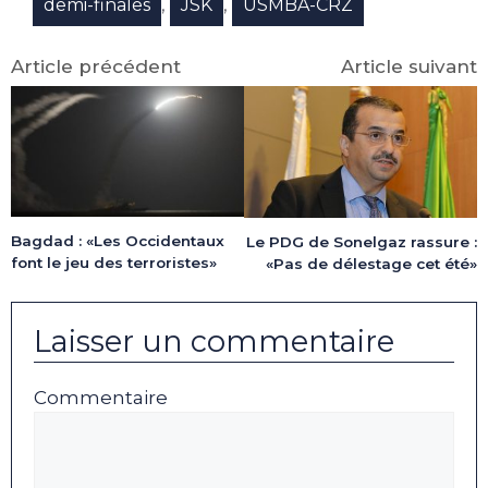
,
,
demi-finales
JSK
USMBA-CRZ
Article précédent
Article suivant
Bagdad : «Les Occidentaux
Le PDG de Sonelgaz rassure :
font le jeu des terroristes»
«Pas de délestage cet été»
Laisser un commentaire
Commentaire