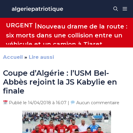
Aller
Me
au
contenu
URGENT |
Nouveau drame de la route :
six morts dans une collision entre un
véhicule et un camion à Tiaret
Accueil
»
Lire aussi
Coupe d’Algérie : l’USM Bel-
Abbès rejoint la JS Kabylie en
finale
Publié le 14/04/2018 à 16:07 |
Aucun commentaire