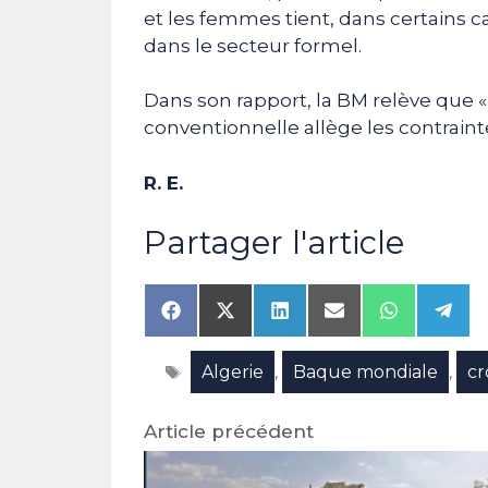
et les femmes tient, dans certains c
dans le secteur formel.
Dans son rapport, la BM relève que 
conventionnelle allège les contraint
R. E.
Partager l'article
Share
Share
Share
Share
Share
Shar
on
on
on
on
on
on
Facebook
X
LinkedIn
Email
WhatsAp
Tele
Étiquettes
Algerie
Baque mondiale
cr
(Twitter)
,
,
Article précédent