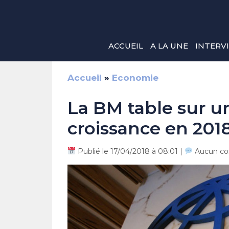
Aller
au
contenu
ACCUEIL
A LA UNE
INTERV
Accueil
»
Economie
La BM table sur un
croissance en 201
Publié le 17/04/2018 à 08:01 |
Aucun co