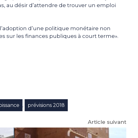
as, au désir d’attendre de trouver un emploi
«l’adoption d’une politique monétaire non
es sur les finances publiques à court terme».
e
p
gram
oissance
prévisions 2018
,
Article suivant