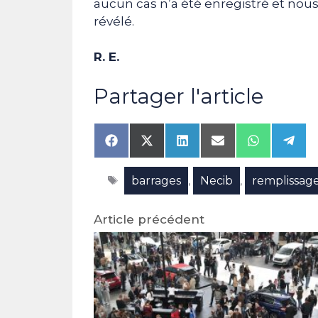
aucun cas n’a été enregistré et nous 
révélé.
R. E.
Partager l'article
Share
Share
Share
Share
Share
Shar
on
on
on
on
on
on
Facebook
X
LinkedIn
Email
WhatsAp
Tele
Étiquettes
barrages
Necib
remplissag
(Twitter)
,
,
Article précédent