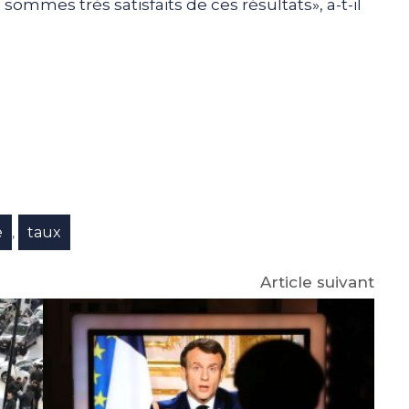
sommes très satisfaits de ces résultats», a-t-il
e
p
gram
e
taux
,
Article suivant