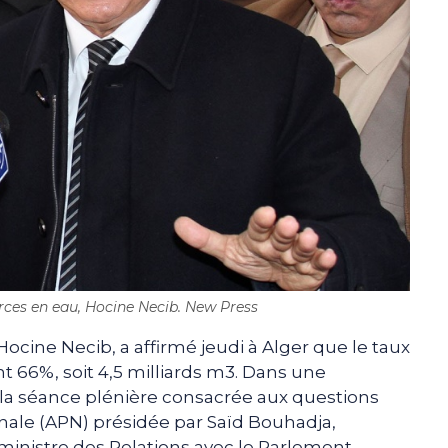
rces en eau, Hocine Necib. New Press
ocine Necib, a affirmé jeudi à Alger que le taux
t 66%, soit 4,5 milliards m3. Dans une
 la séance plénière consacrée aux questions
onale (APN) présidée par Saïd Bouhadja,
ministre des Relations avec le Parlement,