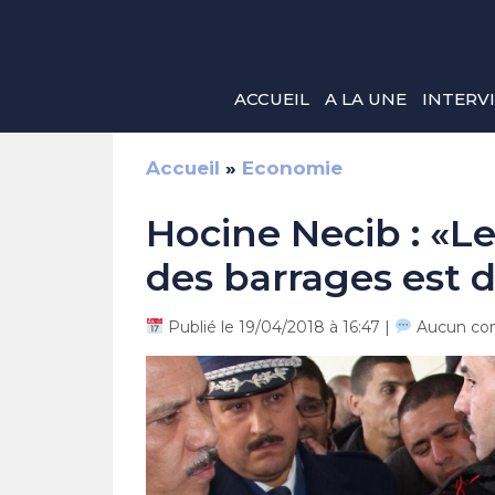
Aller
au
contenu
ACCUEIL
A LA UNE
INTERV
Accueil
»
Economie
Hocine Necib : «L
des barrages est 
Publié le 19/04/2018 à 16:47 |
Aucun co