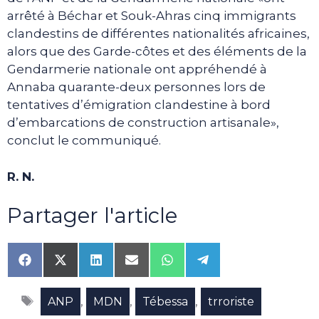
arrêté à Béchar et Souk-Ahras cinq immigrants
clandestins de différentes nationalités africaines,
alors que des Garde-côtes et des éléments de la
Gendarmerie nationale ont appréhendé à
Annaba quarante-deux personnes lors de
tentatives d’émigration clandestine à bord
d’embarcations de construction artisanale»,
conclut le communiqué.
R. N.
Partager l'article
Share
Share
Share
Share
Share
Share
on
on
on
on
on
on
Facebook
X
LinkedIn
Email
WhatsApp
Telegram
Étiquettes
(Twitter)
,
,
,
ANP
MDN
Tébessa
trroriste