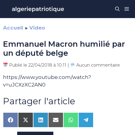
Aller
Me
au
contenu
Accueil
»
Video
Emmanuel Macron humilié par
un député belge
Publié le 22/04/2018 à 10:11 |
Aucun commentaire
https://www.youtube.com/watch?
v=uJCXzXC2AN0
Partager l'article
Share
Share
Share
Share
Share
Share
on
on
on
on
on
on
Facebook
X
LinkedIn
Email
WhatsApp
Telegram