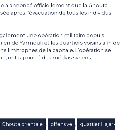
a annoncé officiellement que la Ghouta
ée après l’évacuation de tous les individus
galement une opération militaire depuis
nien de Yarmouk et les quartiers voisins afin de
ns limitrophes de la capitale. L’opération se
e, ont rapporté des médias syriens.
e
p
gram
a Ghouta orientale
offensive
quartier Hajar-
,
,