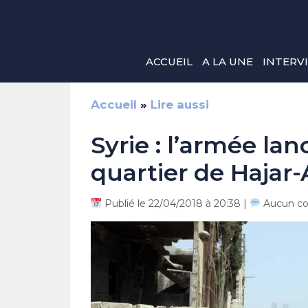
Aller
au
contenu
ACCUEIL
A LA UNE
INTERV
Accueil
»
Lire aussi
Syrie : l’armée la
quartier de Hajar
Publié le 22/04/2018 à 20:38 |
Aucun c