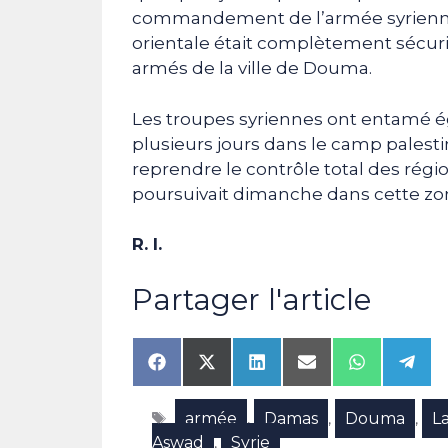
commandement de l’armée syrienne 
orientale était complètement sécuris
armés de la ville de Douma.
Les troupes syriennes ont entamé é
plusieurs jours dans le camp palesti
reprendre le contrôle total des régio
poursuivait dimanche dans cette zon
R. I.
Partager l'article
Share
Share
Share
Share
Share
Shar
on
on
on
on
on
on
Facebook
X
LinkedIn
Email
WhatsAp
Tele
Étiquettes
armée
Damas
Douma
L
(Twitter)
,
,
,
Aswad
Syrie
,