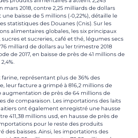
es produits alimentaires a atteint 2,245
fin mars 2018, contre 2,25 milliards de dollars
une baisse de 5 millions (-0,22%), détaille le
es statistiques des Douanes (Cnis). Sur les
ions alimentaires globales, les six principaux
s, sucres et sucreries, café et thé, légumes secs
76 milliard de dollars au 1er trimestre 2018
ode de 2017, en baisse de près de 41 millions de
 2,4%.
 farine, représentant plus de 36% des
e, leur facture a grimpé à 816,2 millions de
une augmentation de près de 64 millions de
des de comparaison. Les importations des laits
laitiers ont également enregistré une hausse
ntre 411,38 millions usd, en hausse de près de
s importations pour le reste des produits
é des baisses. Ainsi, les importations des