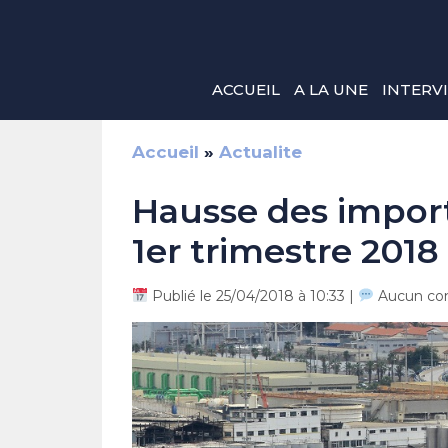
Aller
au
contenu
ACCUEIL
A LA UNE
INTERV
Accueil
»
Actualite
Hausse des import
1er trimestre 2018
Publié le 25/04/2018 à 10:33 |
Aucun co