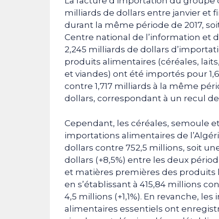
La facture d’importation du groupe d
milliards de dollars entre janvier et 
durant la même période de 2017, soit 
Centre national de l’information et d
2,245 milliards de dollars d’importat
produits alimentaires (céréales, lait
et viandes) ont été importés pour 1,6
contre 1,717 milliards à la même péri
dollars, correspondant à un recul de
Cependant, les céréales, semoule et
importations alimentaires de l’Algéri
dollars contre 752,5 millions, soit 
dollars (+8,5%) entre les deux pério
et matières premières des produits 
en s’établissant à 415,84 millions co
4,5 millions (+1,1%). En revanche, le
alimentaires essentiels ont enregistr