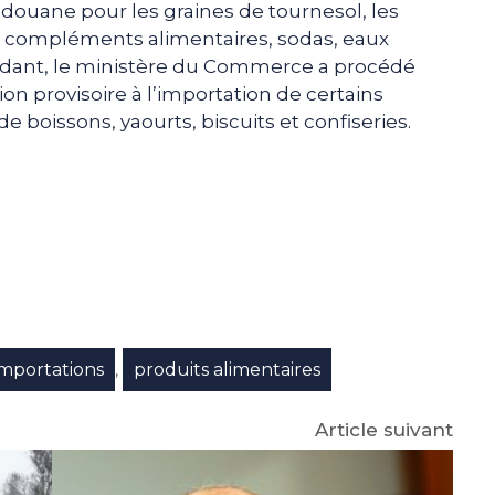
 douane pour les graines de tournesol, les
s, compléments alimentaires, sodas, eaux
ndant, le ministère du Commerce a procédé
n provisoire à l’importation de certains
e boissons, yaourts, biscuits et confiseries.
e
p
gram
importations
produits alimentaires
,
Article suivant