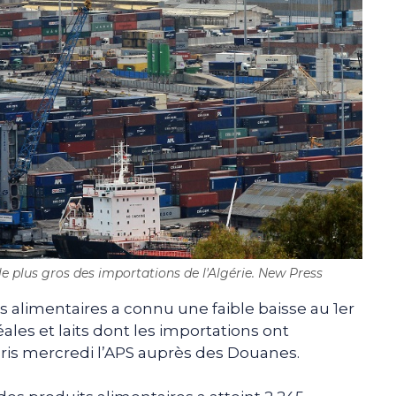
le plus gros des importations de l'Algérie. New Press
s alimentaires a connu une faible baisse au 1er
éales et laits dont les importations ont
ris mercredi l’APS auprès des Douanes.