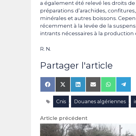
a également été relevé les droits de
préparations d’arachides, confiture
minérales et autres boissons. Cepe
récemment à la levée de la suspensio
intrants nécessaires à la production d
R. N.
Partager l'article
Share
Share
Share
Share
Share
Shar
on
on
on
on
on
on
Facebook
X
LinkedIn
Email
WhatsAp
Tele
Étiquettes
Cnis
Douanes algériennes
(Twitter)
,
,
Article précédent