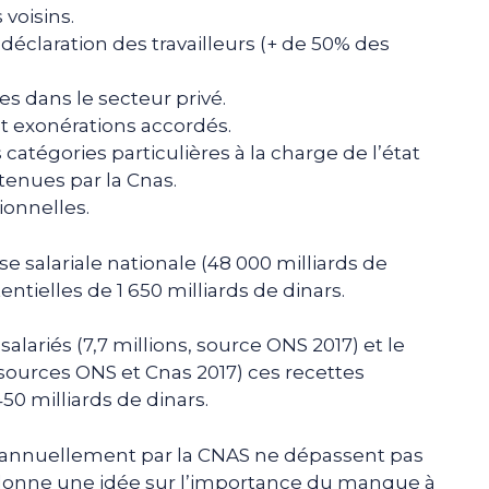
voisins.
déclaration des travailleurs (+ de 50% des
es dans le secteur privé.
t exonérations accordés.
 catégories particulières à la charge de l’état
enues par la Cnas.
ionnelles.
 salariale nationale (48 000 milliards de
tielles de 1 650 milliards de dinars.
lariés (7,7 millions, source ONS 2017) et le
ources ONS et Cnas 2017) ces recettes
450 milliards de dinars.
s annuellement par la CNAS ne dépassent pas
us donne une idée sur l’importance du manque à