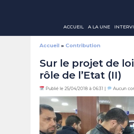
Aller
au
contenu
ACCUEIL
A LA UNE
INTERV
Accueil
»
Contribution
Sur le projet de loi
rôle de l’Etat (II)
Publié le 25/04/2018 à 06:31 |
Aucun co