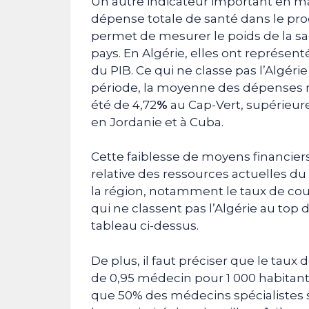
Un autre indicateur important en mat
dépense totale de santé dans le prod
permet de mesurer le poids de la sa
pays. En Algérie, elles ont représen
du PIB. Ce qui ne classe pas l’Algéri
période, la moyenne des dépenses n
été de 4,72
%
au Cap-Vert, supérieure
en Jordanie et à Cuba.
Cette faiblesse de moyens financiers a
relative des ressources actuelles d
la région, notamment le taux de cou
qui ne classent pas l’Algérie au top
tableau ci-dessus.
De plus, il faut préciser que le tau
de 0,95 médecin pour 1 000 habitan
que 50% des médecins spécialistes so