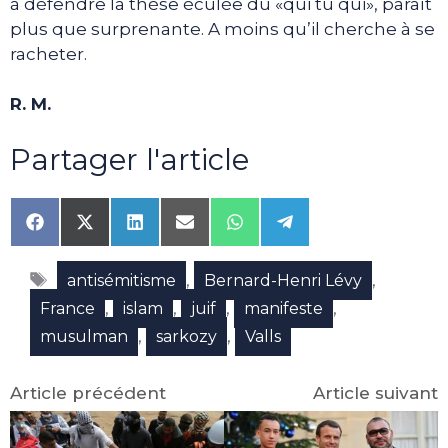
à défendre la thèse éculée du «qui tu qui», paraît
plus que surprenante. A moins qu’il cherche à se
racheter.
R. M.
Partager l'article
Share
Share
Share
Share
Share
Share
on
on
on
on
on
on
Facebook
X
LinkedIn
Email
WhatsApp
Telegram
Étiquettes
(Twitter)
,
,
antisémitisme
Bernard-Henri Lévy
,
,
,
,
France
islam
juif
manifeste
,
,
musulman
sarkozy
Valls
Article précédent
Article suivant