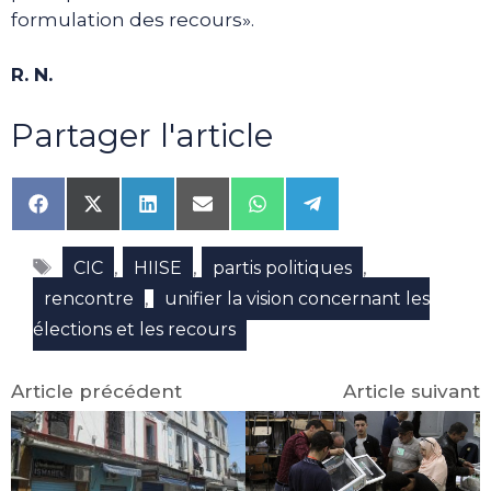
formulation des recours».
R. N.
Partager l'article
Share
Share
Share
Share
Share
Share
on
on
on
on
on
on
Facebook
X
LinkedIn
Email
WhatsApp
Telegram
Étiquettes
(Twitter)
,
,
,
CIC
HIISE
partis politiques
,
rencontre
unifier la vision concernant les
élections et les recours
Article précédent
Article suivant