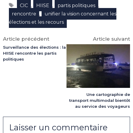
Facebook
X
LinkedIn
Email
WhatsApp
Telegram
Étiquettes
(Twitter)
,
,
,
CIC
HIISE
partis politiques
,
rencontre
unifier la vision concernant les
élections et les recours
Article précédent
Article suivant
Surveillance des élections : la
HIISE rencontre les partis
politiques
Une cartographie de
transport multimodal bientôt
au service des voyageurs
Laisser un commentaire