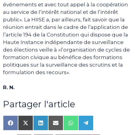
événements et avec tout appel à la coopération
au service de l’intérêt national et de l’intérêt
public». La HIISE a, par ailleurs, fait savoir que la
réunion entrait dans le cadre de l’application de
l’article 194 de la Constitution qui dispose que la
Haute Instance indépendante de surveillance
des élections veille à «l’organisation de cycles de
formation civique au bénéfice des formations
politiques sur la surveillance des scrutins et la
formulation des recours».
R. N.
Partager l'article
Share
Share
Share
Share
Share
Share
on
on
on
on
on
on