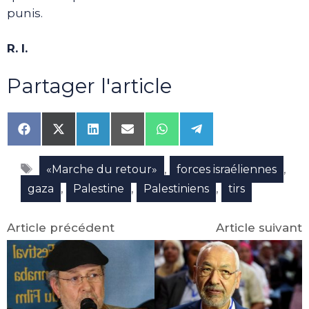
punis.
R. I.
Partager l'article
Share
Share
Share
Share
Share
Share
on
on
on
on
on
on
Facebook
X
LinkedIn
Email
WhatsApp
Telegram
Étiquettes
(Twitter)
,
,
«Marche du retour»
forces israéliennes
,
,
,
gaza
Palestine
Palestiniens
tirs
Article précédent
Article suivant