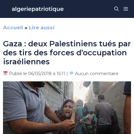
Aller
Me
au
contenu
Accueil
»
Lire aussi
Gaza : deux Palestiniens tués par
des tirs des forces d’occupation
israéliennes
Publié le 06/05/2018 à 16:11 |
Aucun commentaire