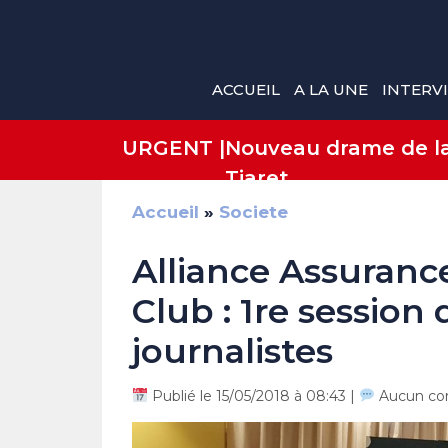
Aller
au
contenu
ACCUEIL
A LA UNE
INTERV
URGENT |
Nouveau drame de la 
Tiaret
Accueil
»
Societe
Alliance Assuranc
Club : 1re session
journalistes
Publié le 15/05/2018 à 08:43 |
Aucun co