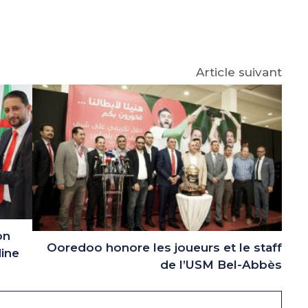
e
p
gram
Article suivant
on
Ooredoo honore les joueurs et le staff
dine
de l’USM Bel-Abbès