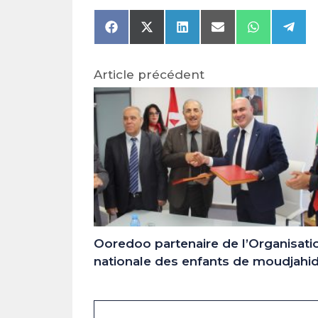
Share
Share
Share
Share
Share
Shar
on
on
on
on
on
on
Facebook
X
LinkedIn
Email
WhatsAp
Tele
(Twitter)
Article précédent
Ooredoo partenaire de l’Organisati
nationale des enfants de moudjahi