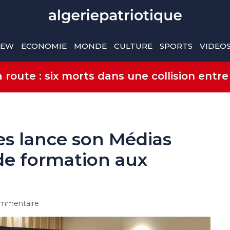
IEW
ECONOMIE
MONDE
CULTURE
SPORTS
VIDEO
route : six morts dans une collision entre
es lance son Médias
 de formation aux
mmentaire