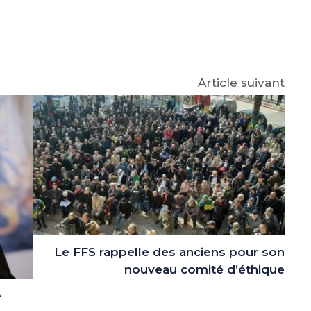
e
p
gram
Article suivant
Le FFS rappelle des anciens pour son
nouveau comité d’éthique
e