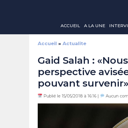
Aller
au
contenu
ACCUEIL
A LA UNE
INTERV
Accueil
»
Actualite
Gaid Salah : «Nou
perspective avisée
pouvant survenir
Publié le 15/05/2018 à 16:16 |
Aucun com