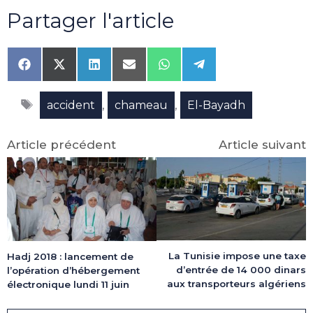
Partager l'article
Share
Share
Share
Share
Share
Share
on
on
on
on
on
on
Facebook
X
LinkedIn
Email
WhatsApp
Telegram
Étiquettes
(Twitter)
,
,
accident
chameau
El-Bayadh
Article précédent
Article suivant
La Tunisie impose une taxe
Hadj 2018 : lancement de
d’entrée de 14 000 dinars
l’opération d’hébergement
aux transporteurs algériens
électronique lundi 11 juin