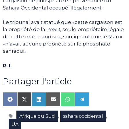
cargaison de phosphate en provenance du
Sahara Occidental occupé illégalement.
Le tribunal avait statué que «cette cargaison est
la propriété de la RASD, seule propriétaire légale
de cette marchandise», soulignant que le Maroc
«n’avait aucune propriété sur le phosphate
sahraoui».
R. I.
Partager l'article
Share
Share
Share
Share
Share
Share
on
on
on
on
on
on
Facebook
X
LinkedIn
Email
WhatsApp
Telegram
Étiquettes
(Twitter)
,
,
Afrique du Sud
sahara occidental
UA