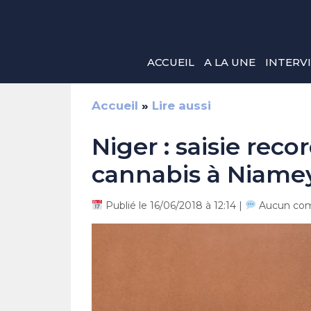
Aller
au
contenu
ACCUEIL
A LA UNE
INTERV
Accueil
»
Lire aussi
Niger : saisie reco
cannabis à Niame
Publié le 16/06/2018 à 12:14 |
Aucun com