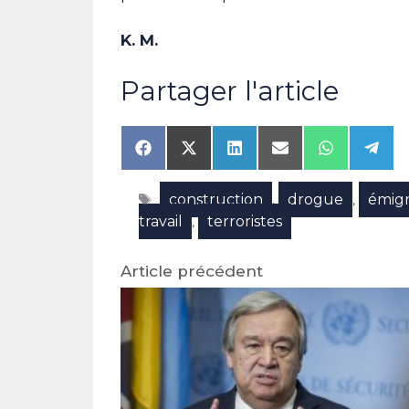
K. M.
Partager l'article
Share
Share
Share
Share
Share
Shar
on
on
on
on
on
on
Facebook
X
LinkedIn
Email
WhatsAp
Tele
Étiquettes
construction
drogue
émigr
(Twitter)
,
,
travail
terroristes
,
Article précédent