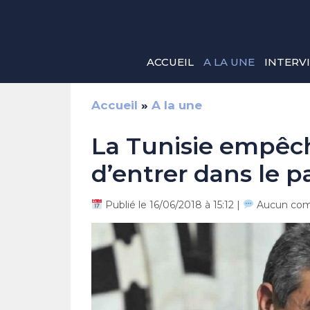
Aller
au
contenu
ACCUEIL
A LA UNE
INTERV
Accueil
»
A la une
La Tunisie empêc
d’entrer dans le pa
Publié le 16/06/2018 à 15:12 |
Aucun com