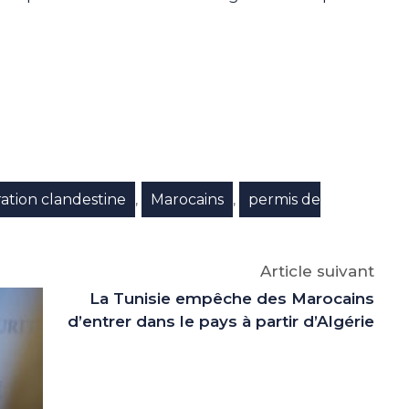
e
p
gram
ation clandestine
Marocains
permis de
,
,
Article suivant
La Tunisie empêche des Marocains
d’entrer dans le pays à partir d’Algérie