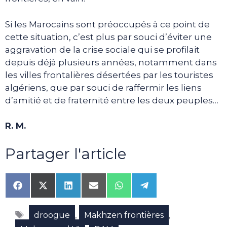
Si les Marocains sont préoccupés à ce point de
cette situation, c’est plus par souci d’éviter une
aggravation de la crise sociale qui se profilait
depuis déjà plusieurs années, notamment dans
les villes frontalières désertées par les touristes
algériens, que par souci de raffermir les liens
d’amitié et de fraternité entre les deux peuples…
R. M.
Partager l'article
Share
Share
Share
Share
Share
Share
on
on
on
on
on
on
Facebook
X
LinkedIn
Email
WhatsApp
Telegram
Étiquettes
(Twitter)
,
,
droogue
Makhzen frontières