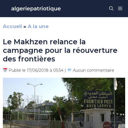
Aller
Me
au
contenu
Accueil
»
A la une
Le Makhzen relance la
campagne pour la réouverture
des frontières
Publié le 17/06/2018 à 05:54 |
Aucun commentaire