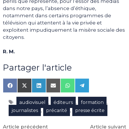
périls que représente, pour l’essor des médias
dans notre pays, l’absence d’éthique,
notamment dans certains programmes de
télévision qui attentent à la vie privée et
exploitent impudiquement la misère sociale des
citoyens.
R. M.
Partager l'article
Share
Share
Share
Share
Share
Share
on
on
on
on
on
on
Facebook
X
LinkedIn
Email
WhatsApp
Telegram
Étiquettes
(Twitter)
,
,
,
audiovisuel
éditeurs
formation
,
,
journalistes
précarité
presse écrite
Article précédent
Article suivant