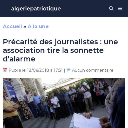
Aller
Me
au
contenu
Accueil
»
A la une
Précarité des journalistes : une
association tire la sonnette
d’alarme
Publié le 18/06/2018 à 17:51 |
Aucun commentaire