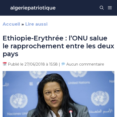
Aller
Me
au
contenu
Accueil
»
Lire aussi
Ethiopie-Erythrée : l’ONU salue
le rapprochement entre les deux
pays
Publié le 27/06/2018 à 15:58 |
Aucun commentaire