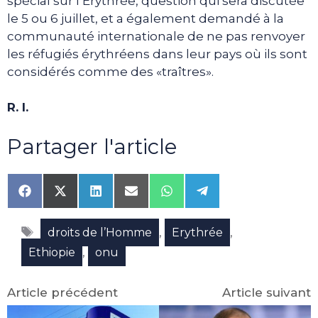
spécial sur l’Erythrée, question qui sera discutée
le 5 ou 6 juillet, et a également demandé à la
communauté internationale de ne pas renvoyer
les réfugiés érythréens dans leur pays où ils sont
considérés comme des «traîtres».
R. I.
Partager l'article
Share
Share
Share
Share
Share
Share
on
on
on
on
on
on
Facebook
X
LinkedIn
Email
WhatsApp
Telegram
Étiquettes
(Twitter)
,
,
droits de l’Homme
Erythrée
,
Ethiopie
onu
Article précédent
Article suivant