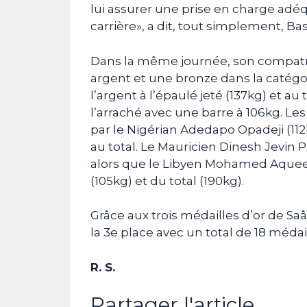
lui assurer une prise en charge adéqu
carrière», a dit, tout simplement, Ba
Dans la même journée, son compat
argent et une bronze dans la catég
l’argent à l’épaulé jeté (137kg) et au
l’arraché avec une barre à 106kg. Le
par le Nigérian Adedapo Opadeji (112kg
au total. Le Mauricien Dinesh Jevin 
alors que le Libyen Mohamed Aqueel 
(105kg) et du total (190kg).
Grâce aux trois médailles d’or de Saâd
la 3e place avec un total de 18 médail
R. S.
Partager l'article