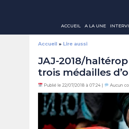
Aller
au
contenu
ACCUEIL
A LA UNE
INTERV
Accueil
»
Lire aussi
JAJ-2018/haltérophi
trois médailles d’o
Publié le 22/07/2018 à 07:24 |
Aucun co