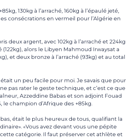
+85kg, 130kg à l’arraché, 160kg à l’épaulé jeté,
eules consécrations en vermeil pour l’Algérie en
is deux argent, avec 102kg à l’arraché et 224kg
té (122kg), alors le Libyen Mahmoud Irwaysat a
g), et deux bronze à l’arraché (93kg) et au total
était un peu facile pour moi. Je savais que pour
et ne pas rater le geste technique, et c’est ce que
ntraîneur, Azzeddine Babas et son adjoint Fouad
S, le champion d’Afrique des +85kg.
as, était le plus heureux de tous, qualifiant la
rdinaire». «Vous avez devant vous une pépite
ette catégorie. Il faut préserver cet athlète et