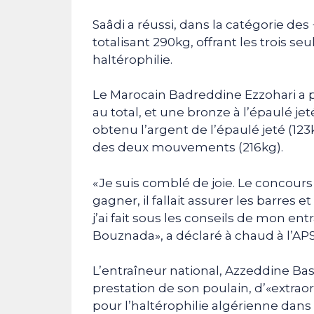
Saâdi a réussi, dans la catégorie des 
totalisant 290kg, offrant les trois s
haltérophilie.
Le Marocain Badreddine Ezzohari a pr
au total, et une bronze à l’épaulé je
obtenu l’argent de l’épaulé jeté (123k
des deux mouvements (216kg).
«Je suis comblé de joie. Le concours 
gagner, il fallait assurer les barres 
j’ai fait sous les conseils de mon e
Bouznada», a déclaré à chaud à l’AP
L’entraîneur national, Azzeddine Basb
prestation de son poulain, d’«extrao
pour l’haltérophilie algérienne dans c