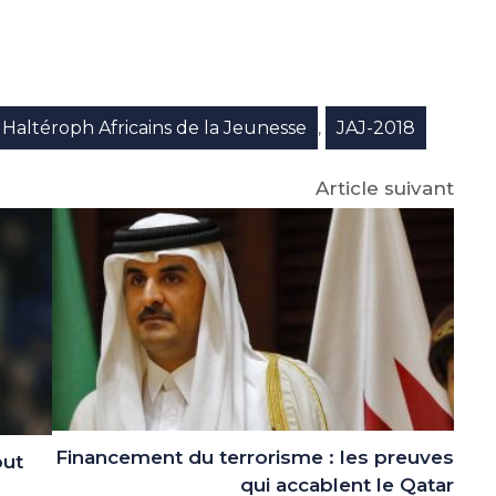
e
p
gram
Haltéroph Africains de la Jeunesse
JAJ-2018
,
Article suivant
Financement du terrorisme : les preuves
but
qui accablent le Qatar