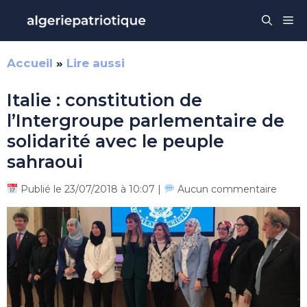
Aller
Me
au
contenu
Accueil
»
Lire aussi
Italie : constitution de
l’Intergroupe parlementaire de
solidarité avec le peuple
sahraoui
Publié le 23/07/2018 à 10:07 |
Aucun commentaire