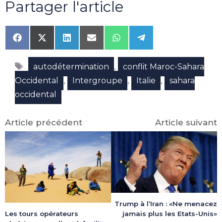
Partager l'article
Share
Share
Share
Share
Share
Share
on
on
on
on
on
on
Facebook
X
LinkedIn
Email
WhatsApp
Telegram
Étiquettes
(Twitter)
,
autodétermination
conflit Maroc-Sahara
,
,
,
Occidental
Intergroupe
Italie
sahara
occidental
Article précédent
Article suivant
Trump à l’Iran : «Ne menacez
Les tours opérateurs
jamais plus les Etats-Unis»