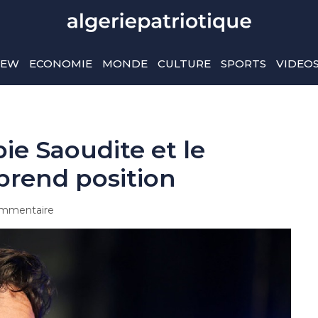
IEW
ECONOMIE
MONDE
CULTURE
SPORTS
VIDEO
bie Saoudite et le
 prend position
mmentaire