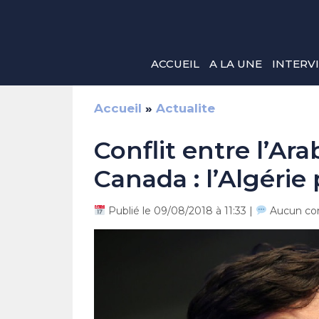
Aller
au
contenu
ACCUEIL
A LA UNE
INTERV
Accueil
»
Actualite
Conflit entre l’Ara
Canada : l’Algérie
Publié le 09/08/2018 à 11:33 |
Aucun co