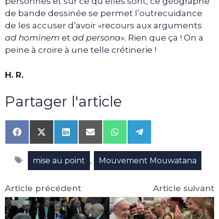
personnes et sur ce qu’elles sont, ce géographe
de bande dessinée se permet l’outrecuidance
de les accuser d’avoir «recours aux arguments
ad hominem
et
ad persona
». Rien que ça ! On a
peine à croire à une telle crétinerie !
H. R.
Partager l'article
Share
Share
Share
Share
Share
Share
on
on
on
on
on
on
Facebook
X
LinkedIn
Email
WhatsApp
Telegram
Étiquettes
(Twitter)
,
mise au point
Mouvement Mouwatana
Article précédent
Article suivant