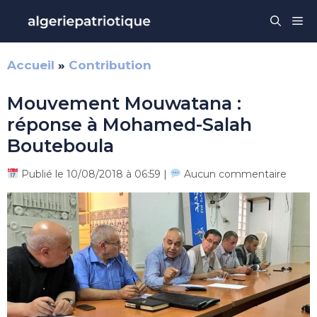
Aller
Me
au
contenu
Accueil
»
Contribution
Mouvement Mouwatana :
réponse à Mohamed-Salah
Bouteboula
Publié le 10/08/2018 à 06:59 |
Aucun commentaire