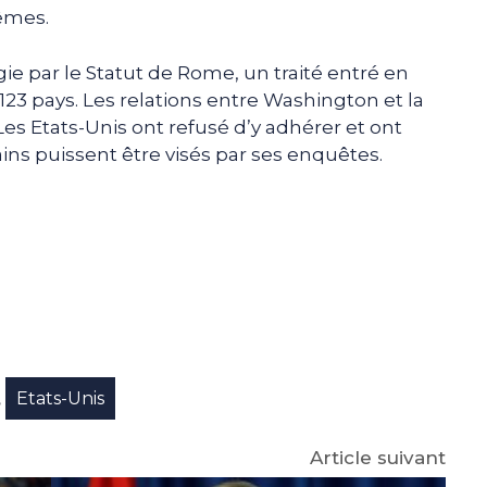
êmes.
gie par le Statut de Rome, un traité entré en
 123 pays. Les relations entre Washington et la
es Etats-Unis ont refusé d’y adhérer et ont
ains puissent être visés par ses enquêtes.
e
p
gram
Etats-Unis
,
Article suivant