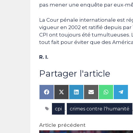
pas mener une enquête par eux-m
La Cour pénale internationale est ré
vigueur en 2002 et ratifié depuis par
CPI ont toujours été tumultueuses. L
tout fait pour éviter que des Améric
R. I.
Partager l'article
Share
Share
Share
Share
Share
Shar
on
on
on
on
on
on
Facebook
X
LinkedIn
Email
WhatsAp
Tele
Étiquettes
cpi
crimes contre l'humanité
(Twitter)
,
Article précédent