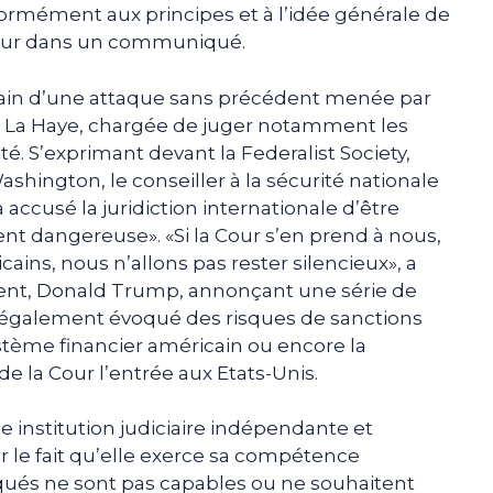
formément aux principes et à l’idée générale de
 Cour dans un communiqué.
main d’une attaque sans précédent menée par
 à La Haye, chargée de juger notamment les
é. S’exprimant devant la Federalist Society,
shington, le conseiller à la sécurité nationale
accusé la juridiction internationale d’être
ent dangereuse». «Si la Cour s’en prend à nous,
icains, nous n’allons pas rester silencieux», a
dent, Donald Trump, annonçant une série de
a également évoqué des risques de sanctions
ystème financier américain ou encore la
e la Cour l’entrée aux Etats-Unis.
e institution judiciaire indépendante et
sur le fait qu’elle exerce sa compétence
qués ne sont pas capables ou ne souhaitent