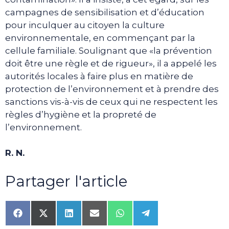
campagnes de sensibilisation et d’éducation
pour inculquer au citoyen la culture
environnementale, en commençant par la
cellule familiale. Soulignant que «la prévention
doit être une règle et de rigueur», il a appelé les
autorités locales à faire plus en matière de
protection de l’environnement et à prendre des
sanctions vis-à-vis de ceux qui ne respectent les
règles d’hygiène et la propreté de
l’environnement.
R. N.
Partager l'article
Share
Share
Share
Share
Share
Share
on
on
on
on
on
on