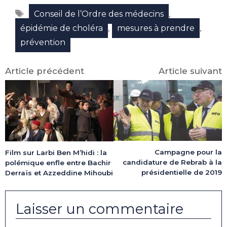
Facebook
X
LinkedIn
Email
WhatsApp
Telegram
Étiquettes
(Twitter)
,
Conseil de l’Ordre des médecins
,
,
épidémie de choléra
mesures à prendre
prévention
Article précédent
Article suivant
Campagne pour la
Film sur Larbi Ben M’hidi : la
candidature de Rebrab à la
polémique enfle entre Bachir
présidentielle de 2019
Derraïs et Azzeddine Mihoubi
Laisser un commentaire