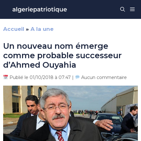
Aller
Me
au
contenu
Accueil
»
A la une
Un nouveau nom émerge
comme probable successeur
d’Ahmed Ouyahia
Publié le 01/10/2018 à 07:47 |
Aucun commentaire