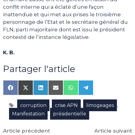
conflit interne qui a éclaté d’une façon
inattendue et qui met aux prises le troisième
personnage de l’Etat et le secrétaire général du
FLN, parti majoritaire dont est issu le président
contesté de l’instance législative.
K. B.
Partager l'article
Share
Share
Share
Share
Share
Share
on
on
on
on
on
on
Facebook
X
LinkedIn
Email
WhatsApp
Telegram
Étiquettes
(Twitter)
,
,
,
corruption
crise APN
limogeages
,
Manifestation
présidentielle
Article précédent
Article suivant