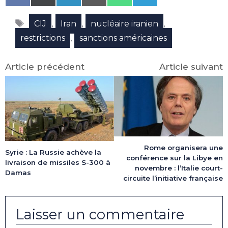
on
on
on
on
on
on
Facebook
X
LinkedIn
Email
WhatsApp
Telegram
Étiquettes
(Twitter)
,
,
,
CIJ
Iran
nucléaire iranien
,
restrictions
sanctions américaines
Article précédent
Article suivant
Rome organisera une
Syrie : La Russie achève la
conférence sur la Libye en
livraison de missiles S-300 à
novembre : l’Italie court-
Damas
circuite l’initiative française
Laisser un commentaire