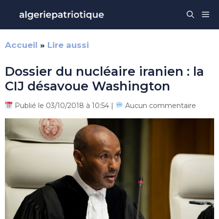
Aller
Me
au
contenu
Accueil
»
Lire aussi
Dossier du nucléaire iranien : la
CIJ désavoue Washington
Publié le 03/10/2018 à 10:54 |
Aucun commentaire