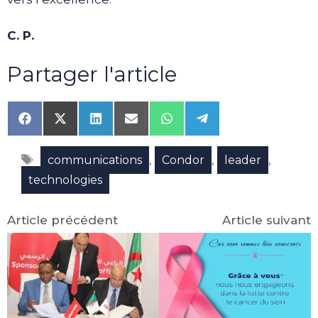
C. P.
Partager l'article
Share
Share
Share
Share
Share
Share
on
on
on
on
on
on
Facebook
X
LinkedIn
Email
WhatsApp
Telegram
Étiquettes
(Twitter)
,
,
,
communications
Condor
leader
technologies
Article précédent
Article suivant