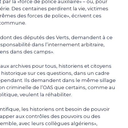
r la «force de police auxiliaire» – ou, pour
rie. Des centaines perdirent la vie, victimes
trêmes des forces de police», écrivent ces
n commune.
n, dont des députés des Verts, demandent à ce
esponsabilité dans l’internement arbitraire,
riens dans des camps».
 aux archives pour tous, historiens et citoyens
historique sur ces questions, dans un cadre
ndépendant. Ils demandent dans le même sillage
ation criminelle de l’OAS que certains, comme au
litique, veulent la réhabiliter.
entifique, les historiens ont besoin de pouvoir
apper aux contrôles des pouvoirs ou des
semble, avec leurs collègues algériens»,