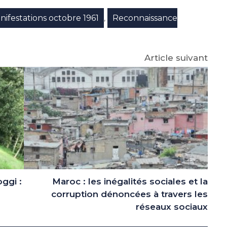
p
gram
nifestations octobre 1961
Reconnaissance
,
Article suivant
ggi :
Maroc : les inégalités sociales et la
corruption dénoncées à travers les
réseaux sociaux