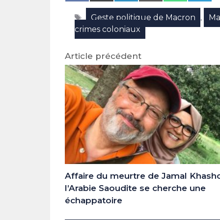
on
on
on
on
on
on
Facebook
X
LinkedIn
Email
WhatsAp
Tele
Étiquettes
Geste politique de Macron
Ma
(Twitter)
,
crimes coloniaux
Article précédent
Affaire du meurtre de Jamal Khasho
l’Arabie Saoudite se cherche une
échappatoire