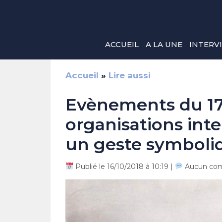
Aller
au
contenu
ACCUEIL
A LA UNE
INTERV
Accueil
»
Lire aussi
Evènements du 17 
organisations int
un geste symboli
Publié le 16/10/2018 à 10:19 |
Aucun com