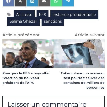
Share
Share
Share
Share
Share
Share
on
on
on
on
on
on
Facebook
X
LinkedIn
Email
WhatsApp
Telegram
Étiquettes
(Twitter)
,
,
,
Ali Laskri
FFS
instance présidentielle
,
Salima Ghezali
sanctions
Article précédent
Article suivant
Tuberculose : un nouveau
Pourquoi le FFS a boycotté
test pourrait sauver des
l’élection du nouveau
centaines de milliers de
président de l’APN
personnes
Laisser un commentaire