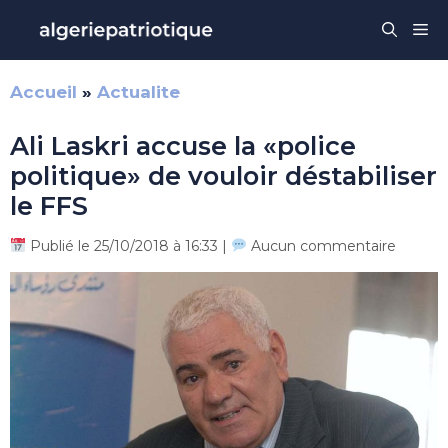
Aller
Me
au
contenu
Accueil
»
Actualite
Ali Laskri accuse la «police
politique» de vouloir déstabiliser
le FFS
Publié le 25/10/2018 à 16:33 |
Aucun commentaire