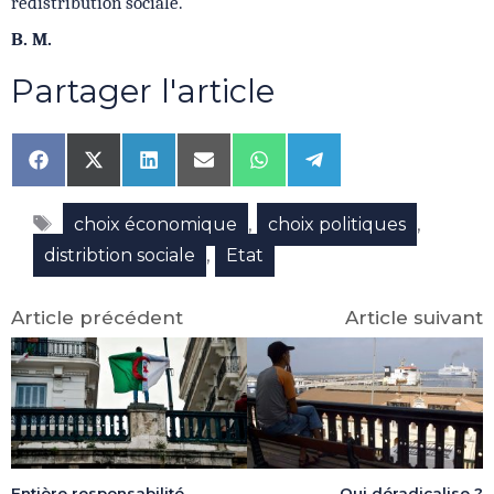
redistribution sociale.
B. M.
Partager l'article
Share
Share
Share
Share
Share
Share
on
on
on
on
on
on
Facebook
X
LinkedIn
Email
WhatsApp
Telegram
Étiquettes
(Twitter)
,
,
choix économique
choix politiques
,
distribtion sociale
Etat
Article précédent
Article suivant
Entière responsabilité
Qui déradicalise ?