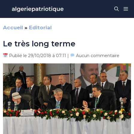
Aller
Me
au
contenu
Accueil
»
Editorial
Le très long terme
Publié le 29/10/2018 à 07:11 |
Aucun commentaire