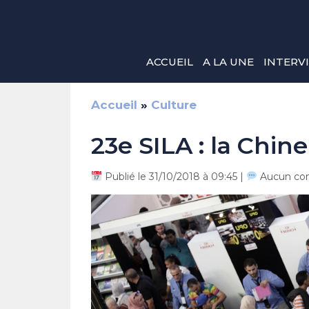
Aller
au
contenu
ACCUEIL
A LA UNE
INTERV
Accueil
»
Culture
23e SILA : la Chin
Publié le 31/10/2018 à 09:45 |
Aucun co