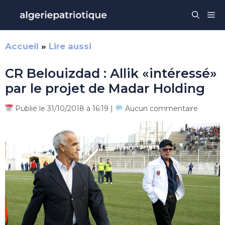
Aller
Me
au
contenu
Accueil
»
Lire aussi
CR Belouizdad : Allik «intéressé»
par le projet de Madar Holding
Publié le 31/10/2018 à 16:19 |
Aucun commentaire