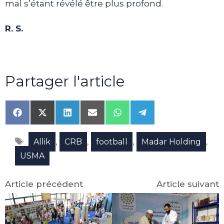
mal s’étant révélé être plus profond.
R. S.
Partager l'article
Share
Share
Share
Share
Share
Share
on
on
on
on
on
on
Facebook
X
LinkedIn
Email
WhatsApp
Telegram
Étiquettes
(Twitter)
,
,
,
,
Allik
CRB
football
Madar Holding
USMA
Article précédent
Article suivant