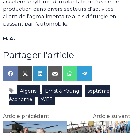
accéléré le rythme d’implantation d’usine de
production dans divers secteurs d’activités,
allant de l’agroalimentaire à la sidérurgie en
passant par l’automobile.
H. A.
Partager l'article
Share
Share
Share
Share
Share
Share
on
on
on
on
on
on
Facebook
X
LinkedIn
Email
WhatsApp
Telegram
Étiquettes
(Twitter)
,
,
Algerie
Ernst & Young
septième
,
économie
WEF
Article précédent
Article suivant