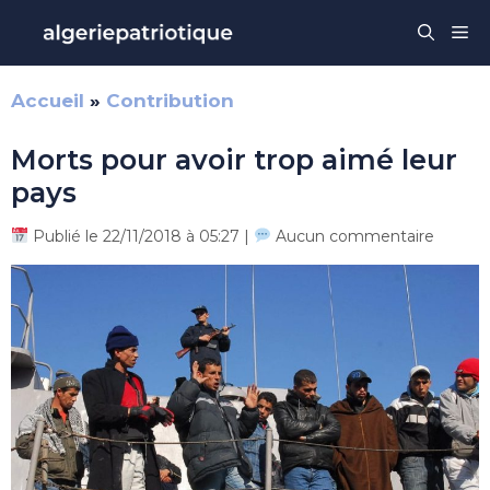
Aller
Me
au
contenu
Accueil
»
Contribution
Morts pour avoir trop aimé leur
pays
Publié le 22/11/2018 à 05:27 |
Aucun commentaire