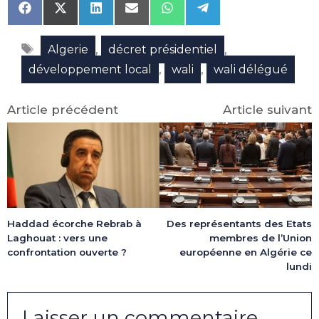
Share
Share
Share
Share
Share
Share
on
on
on
on
on
on
Facebook
X
LinkedIn
Email
WhatsApp
Telegram
Étiquettes
(Twitter)
,
,
Algerie
décret présidentiel
,
,
développement local
wali
wali délégué
Article précédent
Article suivant
Haddad écorche Rebrab à
Des représentants des Etats
Laghouat : vers une
membres de l’Union
confrontation ouverte ?
européenne en Algérie ce
lundi
Laisser un commentaire