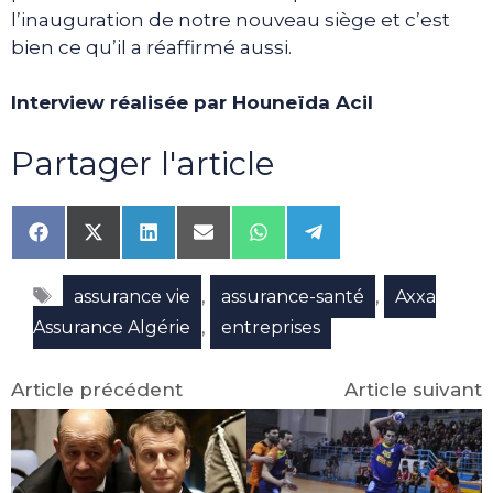
l’inauguration de notre nouveau siège et c’est
bien ce qu’il a réaffirmé aussi.
Interview réalisée par Houneïda Acil
Partager l'article
Share
Share
Share
Share
Share
Share
on
on
on
on
on
on
Facebook
X
LinkedIn
Email
WhatsApp
Telegram
Étiquettes
(Twitter)
,
,
assurance vie
assurance-santé
Axxa
,
Assurance Algérie
entreprises
Article précédent
Article suivant