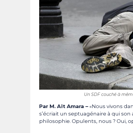
Un SDF couché à même le
Par M. Aït Amara –
«Nous vivons dans
s’écriait un septuagénaire à qui so
philosophie. Opulents, nous ? Oui, o