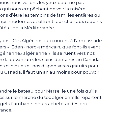
nous nous voilons les yeux pour ne pas
ns qui nous empêchent de voir la misère
ns d’être les témoins de familles entières qui
ps modernes et offrent leur chair aux requins
ôté-ci de la Méditerranée.
voyons ! Ces Algériens qui courent à l’ambassade
rs «l’Eden» nord-américain, que font-ils avant
a «géhenne» algérienne ? Ils se ruent vers nos
uire la devanture, les soins dentaires au Canada
 nos cliniques et nos dispensaires gratuits pour
, au Canada, il faut un an au moins pour pouvoir
dre le bateau pour Marseille une fois qu’ils
es sur le marché du toc algérien ? Ils repartent
adgets flambants neufs achetés à des prix
rance.