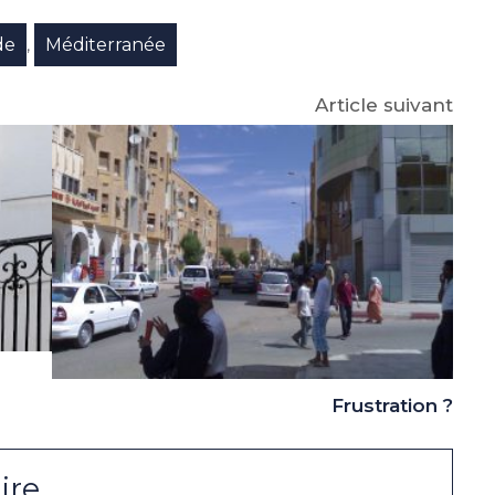
p
gram
de
Méditerranée
,
Article suivant
Frustration ?
ire