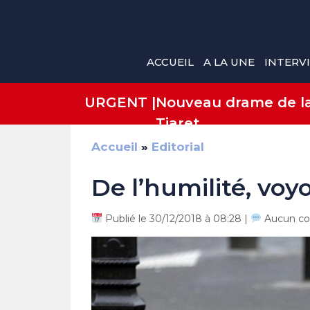
Aller
au
contenu
ACCUEIL
A LA UNE
INTERV
URGENT |
Nouveau drame de la 
Tiaret
Accueil
»
Editorial
De l’humilité, voyo
Publié le 30/12/2018 à 08:28 |
Aucun co