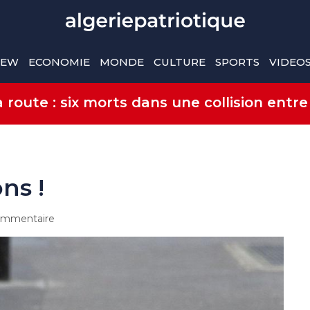
IEW
ECONOMIE
MONDE
CULTURE
SPORTS
VIDEO
route : six morts dans une collision entre
ns !
mmentaire