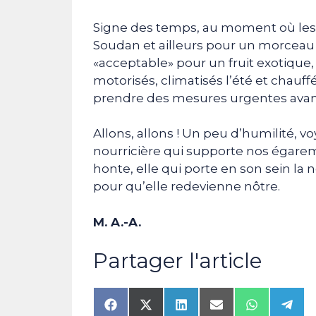
Signe des temps, au moment où les p
Soudan et ailleurs pour un morceau d
«acceptable» pour un fruit exotique, 
motorisés, climatisés l’été et chauffés
prendre des mesures urgentes avant
Allons, allons ! Un peu d’humilité, v
nourricière qui supporte nos égarem
honte, elle qui porte en son sein la 
pour qu’elle redevienne nôtre.
M. A.-A.
Partager l'article
Share
Share
Share
Share
Share
Shar