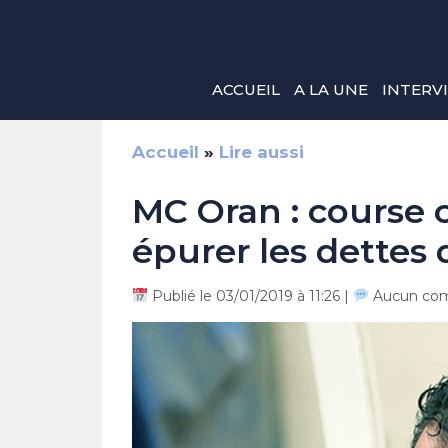
Aller
au
contenu
ACCUEIL
A LA UNE
INTERV
Accueil
»
Lire aussi
MC Oran : course 
épurer les dettes 
Publié le 03/01/2019 à 11:26 |
Aucun com