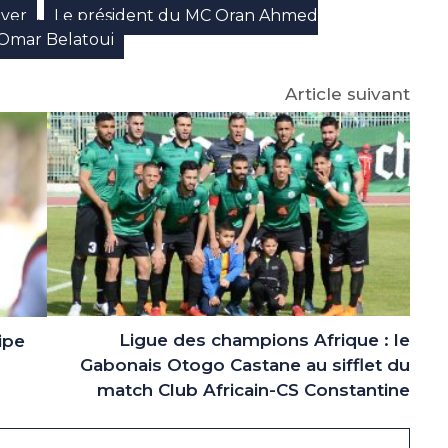
iver
Le président du MC Oran Ahmed
,
Omar Belatoui
Article suivant
Ligue des champions Afrique : le
ipe
Gabonais Otogo Castane au sifflet du
match Club Africain-CS Constantine