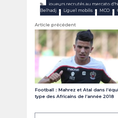
Étiquettes
joueurs recrutés au mercato d'h
(Twitter)
Belhadj
Ligue1 mobilis
MCO
,
,
,
Article précédent
Football : Mahrez et Atal dans l’équ
type des Africains de l’année 2018