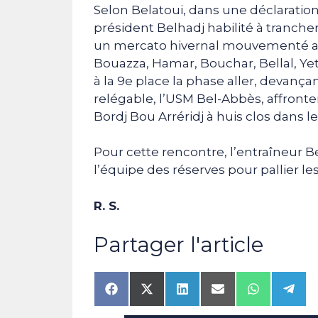
Selon Belatoui, dans une déclaration 
président Belhadj habilité à trancher
un mercato hivernal mouvementé ave
Bouazza, Hamar, Bouchar, Bellal, Yet
à la 9e place la phase aller, devança
relégable, l’USM Bel-Abbès, affronte
Bordj Bou Arréridj à huis clos dans 
Pour cette rencontre, l’entraîneur B
l’équipe des réserves pour pallier le
R. S.
Partager l'article
Share
Share
Share
Share
Share
Shar
on
on
on
on
on
on
Facebook
X
LinkedIn
Email
WhatsAp
Tele