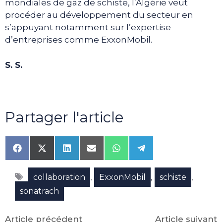
mondiales de gaz de schiste, l’Algérie veut
procéder au développement du secteur en
s’appuyant notamment sur l’expertise
d’entreprises comme ExxonMobil.
S. S.
Partager l'article
Share
Share
Share
Share
Share
Share
on
on
on
on
on
on
Facebook
X
LinkedIn
Email
WhatsApp
Telegram
Étiquettes
(Twitter)
,
,
,
collaboration
ExxonMobil
schiste
sonatrach
Article précédent
Article suivant