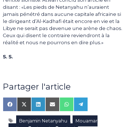
disant : «Les pieds de Netanyahu n’auraient
jamais pénétré dans aucune capitale africaine si
le dirigeant d’Al-Kadhafi était encore en vie et la
Libye ne serait pas devenue une arène de chaos.
Ceux qui disent le contraire reviendront à la
réalité et nous ne pourrons en dire plus.»
S. S.
Partager l'article
Share
Share
Share
Share
Share
Share
on
on
on
on
on
on
Facebook
X
LinkedIn
Email
WhatsApp
Telegram
Étiquettes
(Twitter)
,
Benjamin Netanyahu
Mouamar