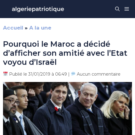
Aller
Me
au
contenu
Accueil
»
A la une
Pourquoi le Maroc a décidé
d’afficher son amitié avec l’Etat
voyou d’Israël
Publié le 31/01/2019 à 06:49 |
Aucun commentaire